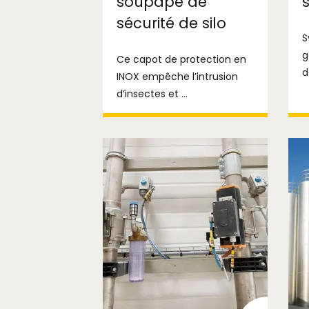
soupape de
sécurité de silo
S
g
Ce capot de protection en
d
INOX empêche l’intrusion
d’insectes et ...