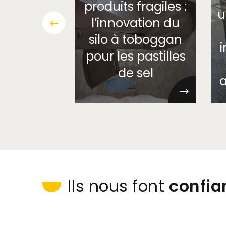
produits fragiles :
u
l’innovation du
silo à toboggan
i
pour les pastilles
de sel
a
Ils nous font
confia