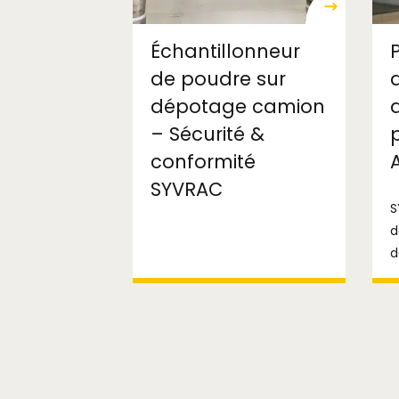
Échantillonneur
de poudre sur
dépotage camion
– Sécurité &
conformité
SYVRAC
S
d
d