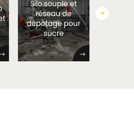
Silo souple et
o
Cyclofil
réseau de
et
sucre g
dépotage pour
sortie d
sucre