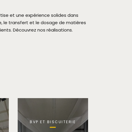
tise et une expérience solides dans
ge, le transfert et le dosage de matières
ents. Découvrez nos réalisations.
BVP ET BISCUITERIE
BVP ET BI