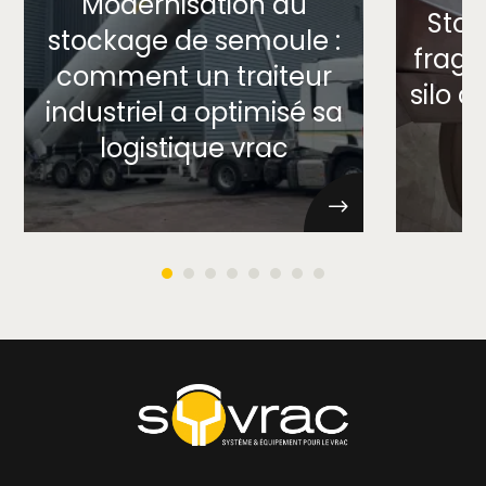
Modernisation du
Stoc
stockage de semoule :
fragil
comment un traiteur
silo 
industriel a optimisé sa
p
logistique vrac