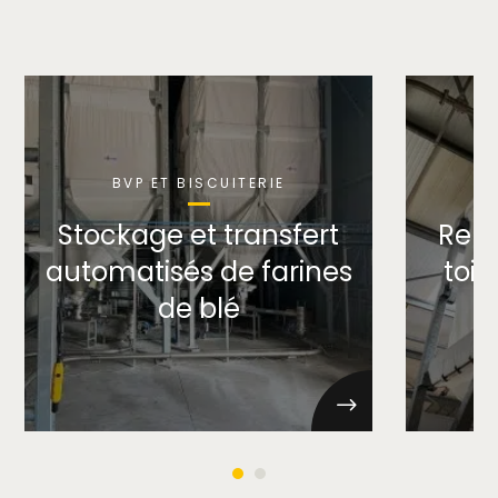
BVP ET BISCUITERIE
Stockage et transfert
Rem
automatisés de farines
toi
de blé