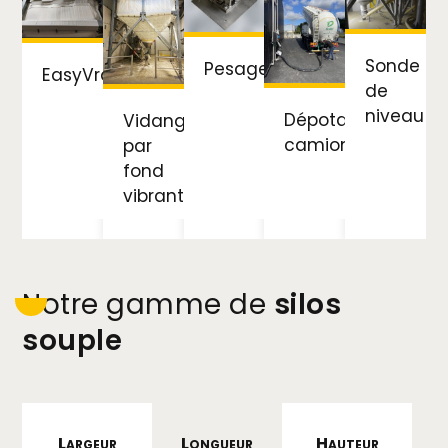
Sonde
Pesage
EasyVrac
de
niveau
Dépotage
Vidange
camion
par
fond
vibrant
Notre gamme de
silos
souple
Largeur
Longueur
Hauteur