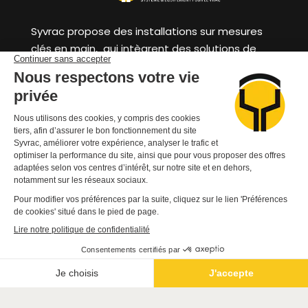
Syvrac propose des installations sur mesures
clés en main, qui intègrent des solutions de
cheminement process ou de mise en sécurité,
avec traçabilité des utilisations et gestion des
stocks.
SYVRAC
Parc d’activité de la Tourelle,
7 rue Pierre & Marie Curie
22400
LAMBALLE ARMOR
Bretagne
FR