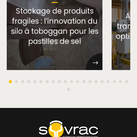
Stockage de produits
Au
fragiles : l’innovation du
trans
silo à toboggan pour les
optim
pastilles de sel