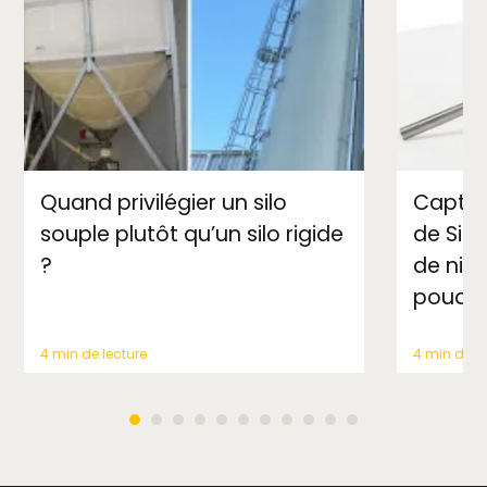
Quand privilégier un silo
Capteu
souple plutôt qu’un silo rigide
de Silo
?
de niv
poudr
4 min de lecture
4 min de le